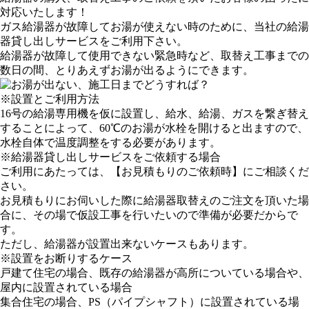
対応いたします！
ガス給湯器が故障してお湯が使えない時のために、当社の給湯
器貸し出しサービスをご利用下さい。
給湯器が故障して使用できない緊急時など、取替え工事までの
数日の間、とりあえずお湯が出るようにできます。
※設置とご利用方法
16号の給湯専用機を仮に設置し、給水、給湯、ガスを繋ぎ替え
することによって、60℃のお湯が水栓を開けると出ますので、
水栓自体で温度調整をする必要があります。
※給湯器貸し出しサービスをご依頼する場合
ご利用にあたっては、
【お見積もりのご依頼時】
にご相談くだ
さい。
お見積もりにお伺いした際に給湯器取替えのご注文を頂いた場
合に、その場で仮設工事を行いたいので準備が必要だからで
す。
ただし、給湯器が設置出来ないケースもあります。
※設置をお断りするケース
戸建て住宅の場合、既存の給湯器が高所についている場合や、
屋内に設置されている場合
集合住宅の場合、PS（パイプシャフト）に設置されている場