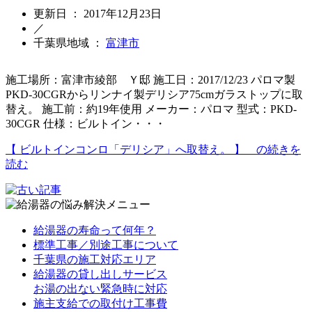
更新日 ： 2017年12月23日
／
千葉県地域 ：
富津市
施工場所：富津市綾部 Ｙ邸 施工日：2017/12/23 パロマ製
PKD-30CGRからリンナイ製デリシア75cmガラストップに取
替え。 施工前：約19年使用 メーカー：パロマ 型式：PKD-
30CGR 仕様：ビルトイン・・・
【 ビルトインコンロ「デリシア」へ取替え。 】 の続きを
読む
給湯器の寿命って何年？
標準工事／別途工事について
千葉県の施工対応エリア
給湯器の貸し出しサービス
お湯の出ない緊急時に対応
施主支給での取付け工事費