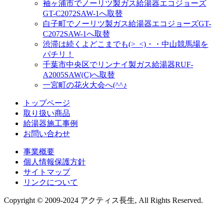
袖ヶ浦市でノーリツ製ガス給湯器エコジョーズ
GT-C2072SAW-1へ取替
白子町でノーリツ製ガス給湯器エコジョーズGT-
C2072SAW-1へ取替
渋滞は続くよどこまでも(>_<)・・中山競馬場を
パチリ！
千葉市中央区でリンナイ製ガス給湯器RUF-
A2005SAW(C)へ取替
一宮町の花火大会へ(^^♪
トップページ
取り扱い商品
給湯器施工事例
お問い合わせ
事業概要
個人情報保護方針
サイトマップ
リンクについて
Copyright © 2009-2024 アクティス長生, All Rights Reserved.