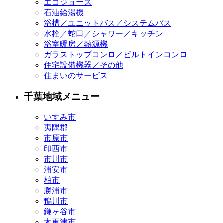
エコジョーズ
石油給湯機
浴槽／ユニットバス／システムバス
水栓／蛇口／シャワー／キッチン
浴室暖房／熱源機
ガラストップコンロ／ビルトインコンロ
住宅設備機器／その他
住まいのサービス
千葉地域メニュー
いすみ市
夷隅郡
市原市
印西市
市川市
浦安市
柏市
勝浦市
鴨川市
鎌ヶ谷市
木更津市