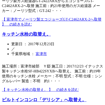
ーリツ製ガス給湯器GT-2422ARXからエコジョーズGT-
C2462ARX-2へ取替 施工前：約21年使用のガス給湯器 メー
カー：ノーリツ型式：GT-242・・・
【 富津市でノーリツ製エコジョーズGT-C2462ARX-2へ取替
】 の続きを読む
キッチン水栓の取替え。
更新日 ： 2017年12月23日
／
千葉県地域 ：
富津市
施工場所：富津市綾部 Ｙ邸 施工日：2017/12/23 イナックス
製キッチン水栓SF-HB422SYXBへ取替え。 施工前：約19年
使用のキッチン水栓 メーカー：不明 型式：不明 仕様：シン
グルレバー 製造：不明 約1・・・
【 キッチン水栓の取替え。 】 の続きを読む
ビルトインコンロ「デリシア」へ取替え。