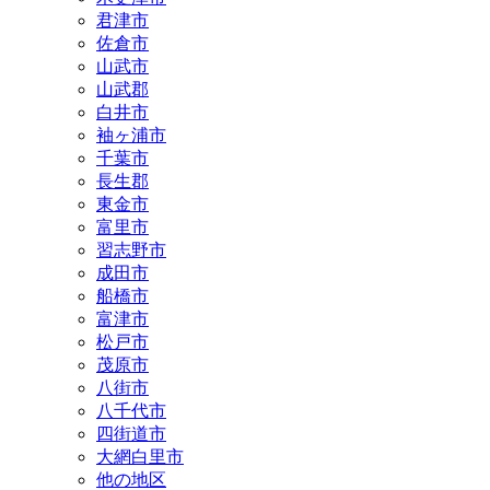
君津市
佐倉市
山武市
山武郡
白井市
袖ヶ浦市
千葉市
長生郡
東金市
富里市
習志野市
成田市
船橋市
富津市
松戸市
茂原市
八街市
八千代市
四街道市
大網白里市
他の地区