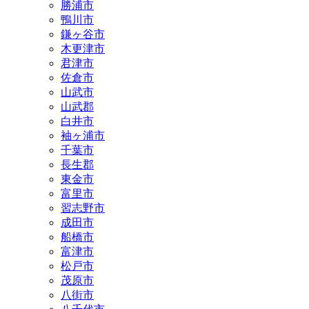
勝浦市
鴨川市
鎌ヶ谷市
木更津市
君津市
佐倉市
山武市
山武郡
白井市
袖ヶ浦市
千葉市
長生郡
東金市
富里市
習志野市
成田市
船橋市
富津市
松戸市
茂原市
八街市