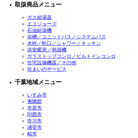
取扱商品メニュー
ガス給湯器
エコジョーズ
石油給湯機
浴槽／ユニットバス／システムバス
水栓／蛇口／シャワー／キッチン
浴室暖房／熱源機
ガラストップコンロ／ビルトインコンロ
住宅設備機器／その他
住まいのサービス
千葉地域メニュー
いすみ市
夷隅郡
市原市
印西市
市川市
浦安市
柏市