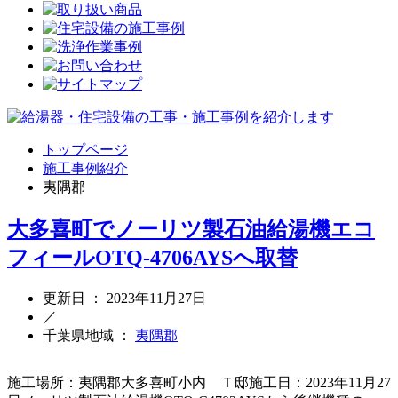
トップページ
施工事例紹介
夷隅郡
大多喜町でノーリツ製石油給湯機エコ
フィールOTQ-4706AYSへ取替
更新日 ： 2023年11月27日
／
千葉県地域 ：
夷隅郡
施工場所：夷隅郡大多喜町小内 Ｔ邸施工日：2023年11月27