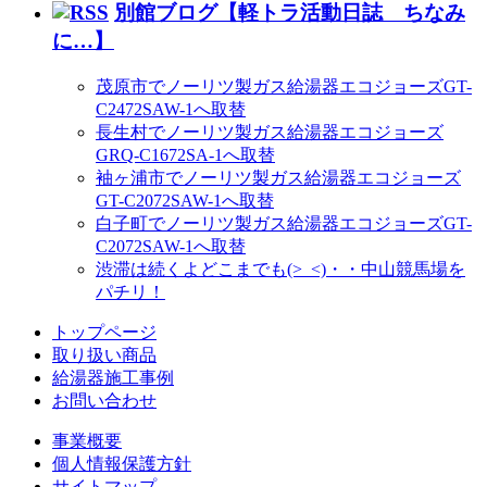
別館ブログ【軽トラ活動日誌 ちなみ
に…】
茂原市でノーリツ製ガス給湯器エコジョーズGT-
C2472SAW-1へ取替
長生村でノーリツ製ガス給湯器エコジョーズ
GRQ-C1672SA-1へ取替
袖ヶ浦市でノーリツ製ガス給湯器エコジョーズ
GT-C2072SAW-1へ取替
白子町でノーリツ製ガス給湯器エコジョーズGT-
C2072SAW-1へ取替
渋滞は続くよどこまでも(>_<)・・中山競馬場を
パチリ！
トップページ
取り扱い商品
給湯器施工事例
お問い合わせ
事業概要
個人情報保護方針
サイトマップ