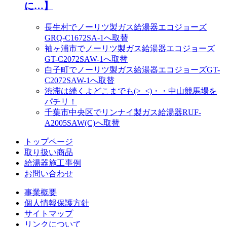
に…】
長生村でノーリツ製ガス給湯器エコジョーズ
GRQ-C1672SA-1へ取替
袖ヶ浦市でノーリツ製ガス給湯器エコジョーズ
GT-C2072SAW-1へ取替
白子町でノーリツ製ガス給湯器エコジョーズGT-
C2072SAW-1へ取替
渋滞は続くよどこまでも(>_<)・・中山競馬場を
パチリ！
千葉市中央区でリンナイ製ガス給湯器RUF-
A2005SAW(C)へ取替
トップページ
取り扱い商品
給湯器施工事例
お問い合わせ
事業概要
個人情報保護方針
サイトマップ
リンクについて