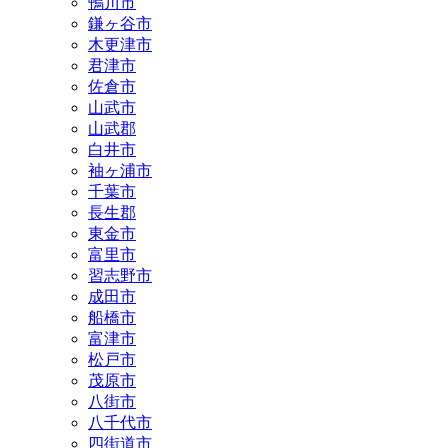
鴨川市
鎌ヶ谷市
木更津市
君津市
佐倉市
山武市
山武郡
白井市
袖ヶ浦市
千葉市
長生郡
東金市
富里市
習志野市
成田市
船橋市
富津市
松戸市
茂原市
八街市
八千代市
四街道市