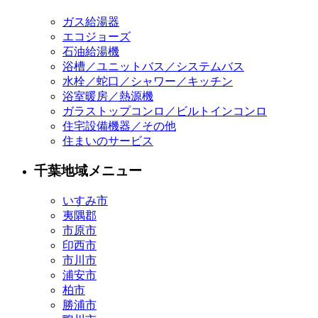
ガス給湯器
エコジョーズ
石油給湯機
浴槽／ユニットバス／システムバス
水栓／蛇口／シャワー／キッチン
浴室暖房／熱源機
ガラストップコンロ／ビルトインコンロ
住宅設備機器／その他
住まいのサービス
千葉地域メニュー
いすみ市
夷隅郡
市原市
印西市
市川市
浦安市
柏市
勝浦市