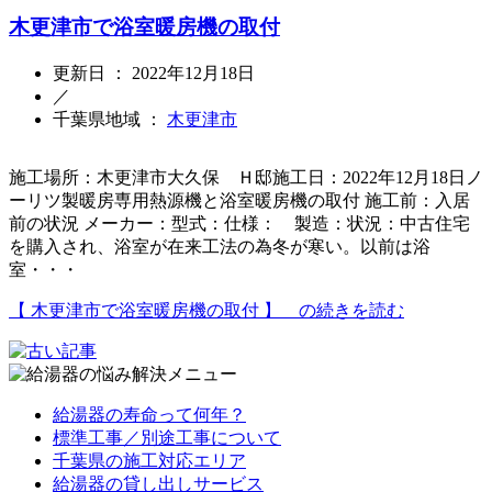
木更津市で浴室暖房機の取付
更新日 ： 2022年12月18日
／
千葉県地域 ：
木更津市
施工場所：木更津市大久保 Ｈ邸施工日：2022年12月18日ノ
ーリツ製暖房専用熱源機と浴室暖房機の取付 施工前：入居
前の状況 メーカー：型式：仕様： 製造：状況：中古住宅
を購入され、浴室が在来工法の為冬が寒い。以前は浴
室・・・
【 木更津市で浴室暖房機の取付 】 の続きを読む
給湯器の寿命って何年？
標準工事／別途工事について
千葉県の施工対応エリア
給湯器の貸し出しサービス