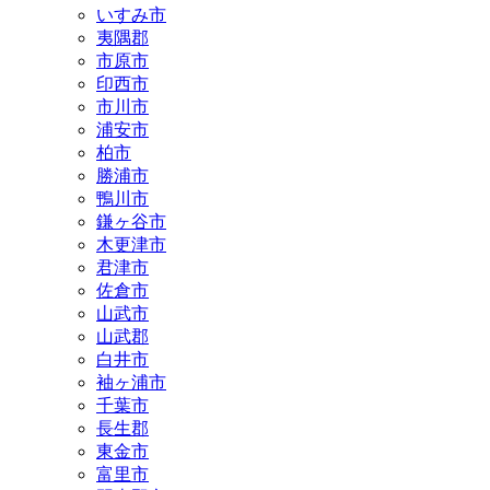
いすみ市
夷隅郡
市原市
印西市
市川市
浦安市
柏市
勝浦市
鴨川市
鎌ヶ谷市
木更津市
君津市
佐倉市
山武市
山武郡
白井市
袖ヶ浦市
千葉市
長生郡
東金市
富里市