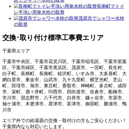
区でシャワー水栓の取替
長南町でトイ
レ手洗い用単水栓の取替
茂原市でシャワー水栓
の取替
交換･取り付け標準工事費エリア
千葉県エリア
千葉市中央区、千葉市花見川区、千葉市稲毛区、千葉市若葉
区、千葉市緑区、千葉市美浜区、茂原市、一宮町、長生村、
白子町、長柄町、長南町、睦沢町、いすみ市、大多喜町、大
網白里市、東金市、山武市、九十九里町、横芝光町、芝山
町、匝瑳市、旭市、東庄町、香取市、神崎町、多古町、成田
市、栄町、酒々井町、印西市、四街道市、佐倉市、船橋市、
市川市、習志野市、八千代市、白井市、鎌ヶ谷市、市原市、
袖ケ浦市、木更津市、君津市、富津市、御宿町、勝浦市、鴨
川市
エリア外での給湯器の交換・取付けの方もご安心ください！
千葉県内なら対応いたします。