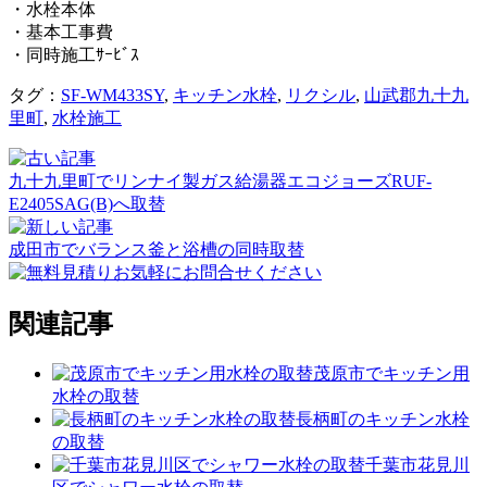
・水栓本体
・基本工事費
・同時施工ｻｰﾋﾞｽ
タグ：
SF-WM433SY
,
キッチン水栓
,
リクシル
,
山武郡九十九
里町
,
水栓施工
九十九里町でリンナイ製ガス給湯器エコジョーズRUF-
E2405SAG(B)へ取替
成田市でバランス釜と浴槽の同時取替
関連記事
茂原市でキッチン用
水栓の取替
長柄町のキッチン水栓
の取替
千葉市花見川