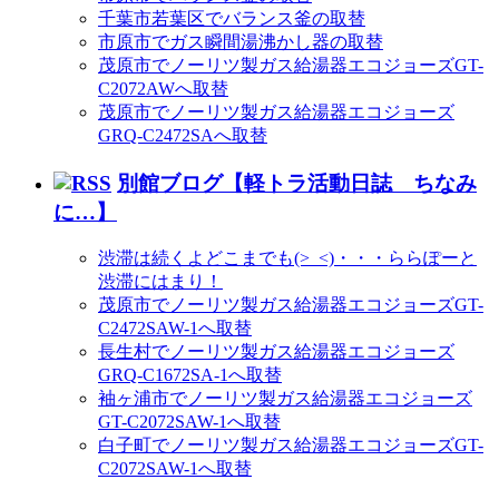
千葉市若葉区でバランス釜の取替
市原市でガス瞬間湯沸かし器の取替
茂原市でノーリツ製ガス給湯器エコジョーズGT-
C2072AWへ取替
茂原市でノーリツ製ガス給湯器エコジョーズ
GRQ-C2472SAへ取替
別館ブログ【軽トラ活動日誌 ちなみ
に…】
渋滞は続くよどこまでも(>_<)・・・ららぽーと
渋滞にはまり！
茂原市でノーリツ製ガス給湯器エコジョーズGT-
C2472SAW-1へ取替
長生村でノーリツ製ガス給湯器エコジョーズ
GRQ-C1672SA-1へ取替
袖ヶ浦市でノーリツ製ガス給湯器エコジョーズ
GT-C2072SAW-1へ取替
白子町でノーリツ製ガス給湯器エコジョーズGT-
C2072SAW-1へ取替